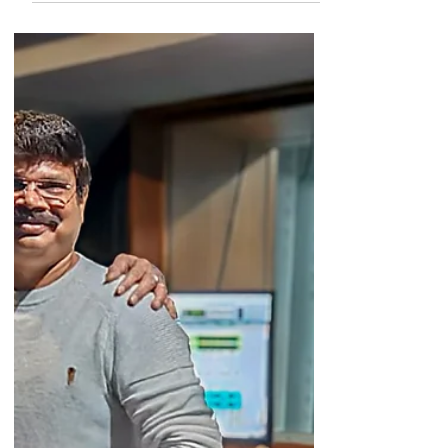
Sreenu), கூட்டணியில் 14 ரீல்ஸ் பிளஸ் பேனரில்
ராம்...