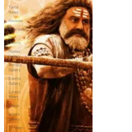
Tamil
News
Reviews
Interviews
City
Events
Movies
Gallery
Actress
Gallery
Events
Gallery
Latest
News
videos
actors
gallery
Tv news