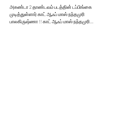
முடித்துள்ளார் காட் ஆஃப்
மாஸ் நந்தமுரி
பாலகிருஷ்ணா !!
அகண்டா 2 தாண்டவம் படத்தின் டப்பிங்கை
முடித்துள்ளார் காட் ஆஃப் மாஸ் நந்தமுரி
பாலகிருஷ்ணா !! காட் ஆஃப் மாஸ் நந்தமுரி
பாலகிருஷ்ணா, ...