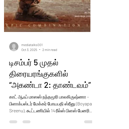
mediatalks001
Oct 3, 2025
2 min read
டிசம்பர் 5 முதல்
திரையரங்குகளில்
“அகண்டா 2: தாண்டவம்”
காட் ஆஃப் மாஸஸ் நந்தமூரி பாலகிருஷ்ணா –
பிளாக்பஸ்டர் மேக்கர் போயபதி ஸ்ரீனு (Boyapati