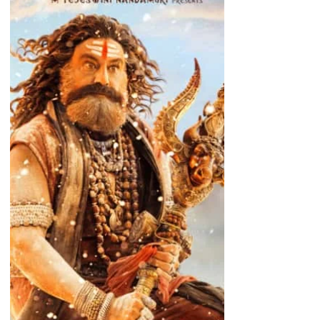
#BB4 அகண்டா 2: தாண்டவம் டிரெய்லர்
வெளியானது !! காட் ஆஃப் மாஸஸ் நந்தமூரி
பாலகிருஷ்ணா மற்றும் ப்ளாக்பஸ்டர் இயக்குநர்
போயபாடி ஶ்ரீனு கூட்டணியில் பெரும்
எதிர்பார்ப்பை ஏற்படுத்தியிருக்கும் மாபெரும்
ஆன்மீக-ஆக்சன் அதிரடி திரைப்படமான
அகண்டா 2: தாண்டவ