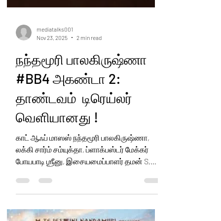
mediatalks001
Nov 23, 2025
2 min read
நந்தமூரி பாலகிருஷ்ணா
#BB4 அகண்டா 2:
தாண்டவம் டிரெய்லர்
வெளியானது !
காட் ஆஃப் மாஸஸ் நந்தமூரி பாலகிருஷ்ணா,
லக்கி சார்ம் சம்யுக்தா, ப்ளாக்பஸ்டர் மேக்கர்
போயபாடி ஶ்ரீனு, இசையமைப்பாளர் தமன் S,
இணையும் #BB4 அகண்டா 2: தாண்டவம்
டிரெய்லர் — சர்ஜிகல் ஸ்டிரைக் போல வெடித்தது!
காட் ஆஃப் மாஸஸ் நந்தமூரி பாலகிருஷ்ணா