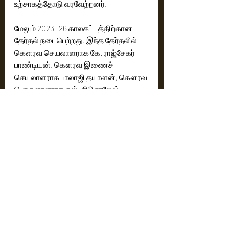
உற்சாகத்தோடு வரவேற்றனர். 
மேலும் 2023 -26 காலகட்டத்திற்கான 
தேர்தல் நடைபெற்றது. இந்த தேர்தலில் 
கௌரவ செயலாளராக கே. ராஜ்சேகர் 
பாண்டியன், கௌரவ இணைச் 
செயலாளராக பாலாஜி தயாளன், கௌரவ 
பொருளாளராக எஸ். சிபி ராஜேஷ் 
இதைத்தொடர்ந்து ஆர். சதீஷ்குமார், எஸ். 
கார்த்திக், மீரா ஜெகதீஷ், கே. முருகன், 
டாக்டர். பார்த்திபன் மனோகரன், ஆர். எம். 
அஸ்வின் குமார், டி.ஜே. ரஞ்சித் ஜெய்பிரபு, 
ஆர். வெங்கட்ராம், ப. கந்தவேல் ஆகிய 
ஒன்பது செயற்குழு உறுப்பினர்கள் 
தேர்ந்தெடுக்கப்பட்டனர்.
Latest News
Tamil News