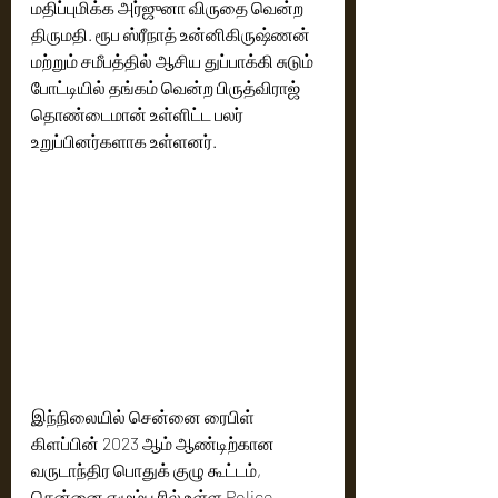
மதிப்புமிக்க அர்ஜுனா விருதை வென்ற 
திருமதி. ரூப ஸ்ரீநாத் உன்னிகிருஷ்ணன் 
மற்றும் சமீபத்தில் ஆசிய துப்பாக்கி சுடும் 
போட்டியில் தங்கம் வென்ற பிருத்விராஜ் 
தொண்டைமான் உள்ளிட்ட பலர் 
உறுப்பினர்களாக உள்ளனர்‌.
இந்நிலையில் சென்னை ரைபிள் 
கிளப்பின் 2023 ஆம் ஆண்டிற்கான 
வருடாந்திர பொதுக் குழு கூட்டம், 
சென்னை எழும்பூரில் உள்ள Police 