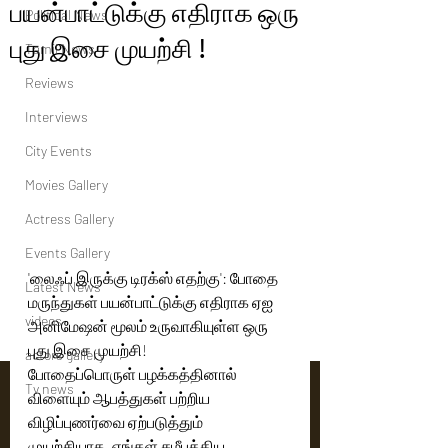
பயன்பாட்டுக்கு எதிராக ஒரு
Political News
புது இசை முயற்சி !
Tamil News
Reviews
Interviews
City Events
Movies Gallery
Actress Gallery
Events Gallery
'லைஃப் இருக்கு டிரக்ஸ் எதற்கு': போதை 
Latest News
மருந்துகள் பயன்பாட்டுக்கு எதிராக ஏஐ 
videos
அனிமேஷன் மூலம் உருவாகியுள்ள ஒரு 
புது இசை முயற்சி!
actors gallery
போதைப்பொருள் பழக்கத்தினால் 
Tv news
விளையும் ஆபத்துகள் பற்றிய 
விழிப்புணர்வை ஏற்படுத்தும்  
முயற்சியாக, எங்கள் சமீபத்திய 