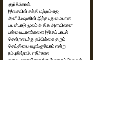
குறிக்கோள்.
இசையின் சக்தி மற்றும் ஏஐ 
அனிமேஷனின் இந்த புதுமையான 
பயன்பாடு மூலம் அதிக அளவிலான 
பார்வையாளர்களை இந்தப் பாடல் 
சென்றடைந்து நம்பிக்கை தரும் 
செய்தியை வழங்குவோம் என்று 
நம்புகிறோம். எதிர்கால 
தலைமுறையினருக்கு போதைப் பொருள் 
இல்லாத ஒளிமயமான எதிர்காலத்தை 
உருவாக்க நாம் கைகோர்ப்போம்.
Tamil News
Latest News
Recent Posts
See All