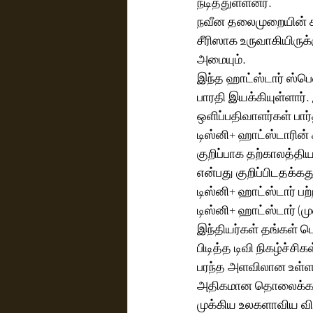
நடித்துள்ளனர்.
நவீன தலைமுறையின் கா
சீரிஸாக உருவாகியிருக்க
அமையும்.
இந்த ஹாட்ஸ்டார் ஸ்பெ
பாரதி இயக்கியுள்ளார்
ஒளிப்பதிவாளர்கள் பார்த
டிஸ்னி+ ஹாட்ஸ்டாரின் ச
குறிப்பாக தற்காலத்த
என்பது குறிப்பிடதக்கது
டிஸ்னி+ ஹாட்ஸ்டார் பற்
டிஸ்னி+ ஹாட்ஸ்டார் (
இந்தியர்கள் தங்கள் ப
பிடித்த டிவி நிகழ்ச்ச
பரந்த அளவிலான உள்ளடக
அதிகமான தொலைக்காட்ச
முக்கிய உலகளாவிய வி