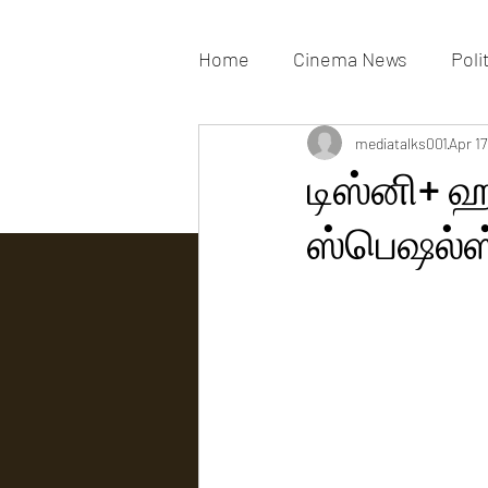
Home
Cinema News
Poli
Movies Gallery
mediatalks001
Actress G
Apr 17
டிஸ்னி+ ஹ
ஸ்பெஷல்ஸ் ச
Tv news