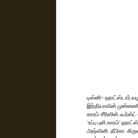
டிஸ்னி+ ஹாட்ஸ்டார் வழங்
இந்தியாவின் முன்னணி ஸ
காரம்' சீரிஸின் ஃபர்ஸ்
“உப்பு புளி காரம்” ஹா
அஷ்வினி, தீபிகா, கிரு