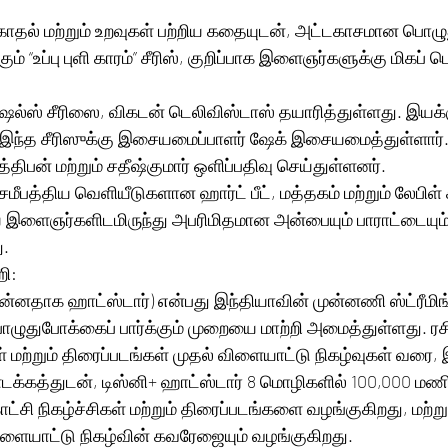
தல் மற்றும் உறவுகள் பற்றிய கதையுடன், அட்டகாசமான பொழு
ும் “உப்பு புளி காரம்” சீரிஸ், குறிப்பாக இளைஞர்களுக்கு மிகப் ப
ஷல்ஸ் சீரிஸை, விகடன் டெலிவிஸ்டாஸ் தயாரித்துள்ளது. இயக்க
. இந்த சீரிஸுக்கு இசையமைப்பாளர் ஷேக் இசையமைத்துள்ளார்.
்திபன் மற்றும் சதீஷ்குமார் ஒளிப்பதிவு செய்துள்ளனர். 
மீபத்திய வெளியீடுகளான ஹார்ட் பீட், மத்தகம் மற்றும் லேபிள் ச
ிய இளைஞர்களிடமிருந்து அபரிமிதமான அன்பையும் பாராட்டையும
. 
றி:
முன்னதாக ஹாட்ஸ்டார்) என்பது இந்தியாவின் முன்னணி ஸ்ட்ரீமிங
ொழுதுபோக்கைப் பார்க்கும் முறையை மாற்றி அமைத்துள்ளது. ரசி
ிகள் மற்றும் திரைப்படங்கள் முதல் விளையாட்டு நிகழ்வுகள் வரை, 
்கத்துடன், டிஸ்னி+ ஹாட்ஸ்டார் 8 மொழிகளில் 100,000 மணிந
ி நிகழ்ச்சிகள் மற்றும் திரைப்படங்களை வழங்குகிறது, மற்ற
ளையாட்டு நிகழ்வின் கவரேஜையும் வழங்குகிறது.