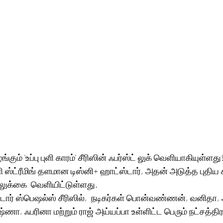
கும் 'உப்பு புளி காரம்' சீரிஸின் ஃபர்ஸ்ட் லுக் வெளியாகியுள்ளது!
்ட்ரீமிங் தளமான டிஸ்னி+ ஹாட்ஸ்டார், அதன் அடுத்த புதிய சீர
ட் லுக்கை  வெளியிட்டுள்ளது.
ட்ஸ்டார் ஸ்பெஷல்ஸ் சீரிஸில்,  நடிகர்கள் பொன்வண்ணன், வனிதா,
ஷ்ணா, ஃபரினா மற்றும் ராஜ் அய்யப்பா உள்ளிட்ட பெரும் நட்சத்