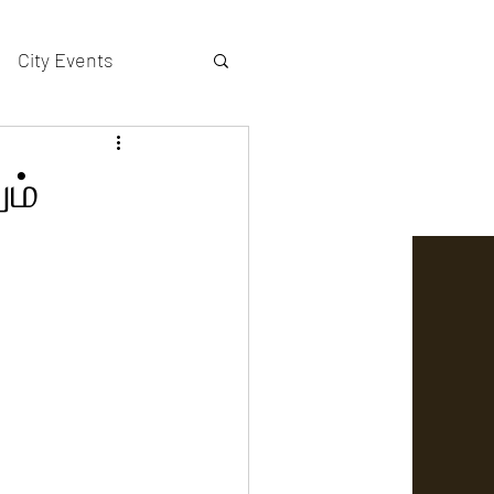
City Events
actors gallery
ும்