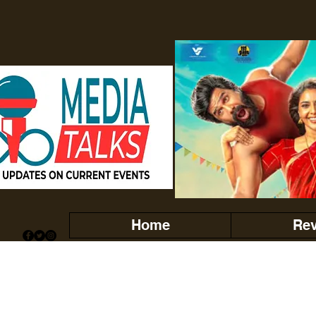
Home
Re