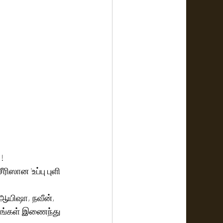
! 
ிஸான 'உப்பு புளி 
 ஆயிஷா, நவீன், 
திரங்கள் இணைந்து 