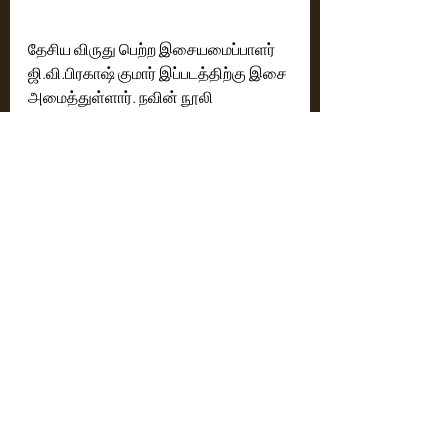
தேசிய விருது பெற்ற இசையமைப்பாளர் 
ஜி.வி.பிரகாஷ் குமார் இப்படத்திற்கு இசை 
அமைத்துள்ளார். நவின் நூலி 
படத்தொகுப்பைக் கையாள்கிறார். 
இப்படத்தை சித்தாரா 
என்டர்டெயின்மென்ட்ஸ் சார்பில் 
சூர்யதேவரா நாக வம்சி மற்றும் 
ஃபார்ச்சூன் ஃபோர் ஃபிலிம்ஸின் சாய் 
சௌஜன்யா ஆகியோர் 
தயாரித்துள்ளனர், ஸ்ரீகாரா ஸ்டுடியோஸ் 
இந்த படத்தை வழங்குகிறார்கள்.
ஒரு சாதாரண மனிதனின் அசாதாரணக் 
கதையான ’லக்கி பாஸ்கர்’, தெலுங்கு, 
மலையாளம், தமிழ் மற்றும் இந்தி ஆகிய 
மொழிகளில் 31 அக்டோபர் 2024 அன்று 