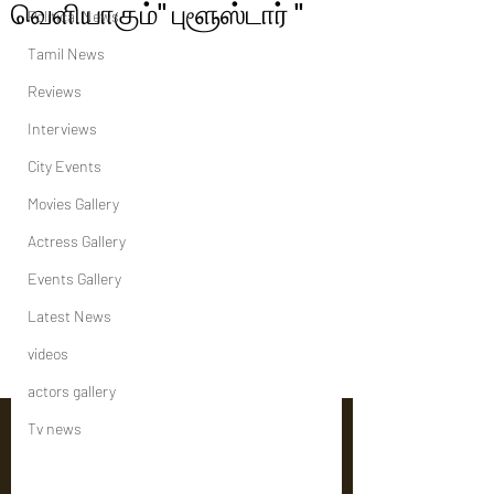
வெளியாகும்" புளூஸ்டார் "
Political News
Tamil News
Reviews
Interviews
City Events
Movies Gallery
Actress Gallery
Events Gallery
Latest News
videos
actors gallery
Tv news