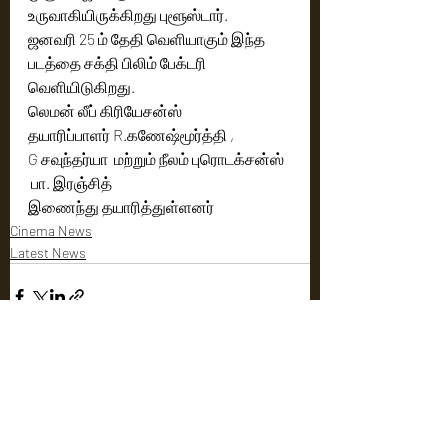
உருவாகியிருக்கிறது புளூஸ்டார்.
ஜனவரி 25 ம் தேதி வெளியாகும் இந்த 
படத்தை சக்தி பிலிம் பேக்டரி 
வெளியிடுகிறது. 
லெமன் லீப் கிரியேசன்ஸ்
தயாரிப்பாளர் R.கணேஷ்மூர்த்தி , 
G சவுந்தர்யா  மற்றும் நீலம் புரொடக்சன்ஸ்  
 பா. இரஞ்சித் 
இணைந்து தயாரித்துள்ளனர்
Cinema News
Latest News
Recent Posts
See All