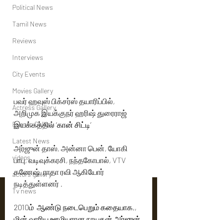
Political News
Tamil News
Reviews
Interviews
City Events
Movies Gallery
பவர் ஹவுஸ் பிக்சர்ஸ் தயாரிப்பில், 
Actress Gallery
அறிமுக இயக்குநர் ஹரிஷ் துரைராஜ் 
Events Gallery
இயக்கத்தில் 
‘கான் சிட்டி’
Latest News
அர்ஜுன் தாஸ், அன்னா பென், யோகி 
videos
பாபு, வடிவுக்கரசி, நந்தகோபால், VTV 
கணேஷ், ராதா ரவி ஆகியோர் 
actors gallery
நடித்துள்ளனர் .
Tv news
2010ம்  ஆண்டு நடைபெறும் கதையாக,, 
மின் வாரிய ஊழியரான நாயகன் அர்ஜுன் 