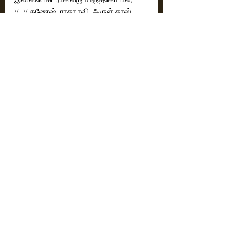
VTV கணேஷ், ராதா ரவி ,அருள் தாஸ் 
,ஷாஜி சென் ,தம்பி ராமையா,ரமேஷ் 
திலக்,பரத்வாஜ் ரங்கன் ,இமான் 
அண்ணாச்சி,பொன்வண்ணன் ,ராகு 
எசக்கி,சதானந்த் என படத்தில் மற்ற 
கதாபாத்திரத்தில் நடித்த அனைவரும் 
கதைக்கு ஏற்ற சரியான தேர்வாக 
இருக்கிறார்கள்.
இசையமைப்பாளர் ஷான் ரோல்டனின் 
இசையில் பாடல்கள் மற்றும் பின்னணி 
இசை கதையோடு பயணிக்கும் விதத்தில் 
இருக்கிறது. 
ஒளிப்பதிவாளர் அரவிந்த் விஸ்வநாதனின் 
ஒளிப்பதிவு பக்க பலமாக உள்ளது.
மோசடி செய்யும் நபர்களின் கதையை 