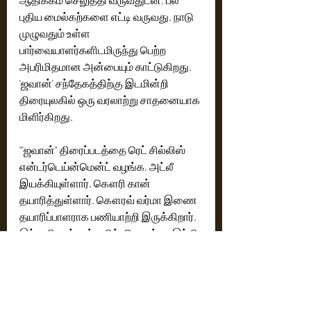
புதிய மைல்கற்களை எட்டி வருவது, நாடு 
முழுவதும் உள்ள 
பார்வையாளர்களிடமிருந்து பெற்ற 
அபரிமிதமான அன்பையும் காட்டுகிறது. 
'ஜவான்' சந்தேகத்திற்கு இடமின்றி 
திரையுலகில் ஒரு வரலாற்று சாதனையாக 
மிளிர்கிறது.
'“ஜவான்” திரைப்படத்தை ரெட் சில்லிஸ் 
என்டர்டெய்ன்மென்ட் வழங்க, அட்லீ 
இயக்கியுள்ளார். கௌரி கான் 
தயாரித்துள்ளார். கௌரவ் வர்மா இணை 
தயாரிப்பாளராக பணியாற்றி இருக்கிறார். 
இந்த திரைப்படம் தமிழ், தெலுங்கு, இந்தி 
ஆகிய மொழிகளில் செப்டம்பர் 7ஆம் 
தேதியன்று உலகம் முழுவதும் 
திரையரங்குகளில் வெளியாகி வெற்றி 
நடை போட்டு வருகிறது.