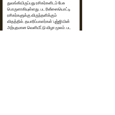
துவங்கியிருப்பது ரசிகர்களிடம் பேசு 
பொருளாகியுள்ளது. பட ரிலீஸையொட்டி  
ரசிகர்களுக்கு விருந்தளிக்கும் 
விதத்தில், தயாரிப்பாளர்கள் 'புஜ்ஜி'யின் 
அற்புதமான வெளியீட்டு விழா மூலம், பட 
விளம்பர பணிகளை பிரம்மாண்டமாக 
தொடங்கியுள்ளனர்.
அமிதாப் பச்சன், கமல்ஹாசன், பிரபாஸ், 
தீபிகா படுகோன் மற்றும் திஷா பதானி 
உள்ளிட்ட இந்தியாவின் முன்னணி 
நட்சத்திரங்கள்  முக்கிய 
கதாபாத்திரங்களில் நடித்துள்ள ‘கல்கி 
2898 AD’ படத்தை நாக் அஷ்வின் 
இயக்கியுள்ளார்,  வைஜெயந்தி மூவிஸ் 
தயாரித்துள்ளது. ஒரு பன்மொழி 
படைப்பாக, புராணக்கதைகளால் 
ஈர்க்கப்பட்ட, எதிர்காலத்தில் நடக்கும் 
அறிவியல் புனைகதை வகையில் இப்படம் 