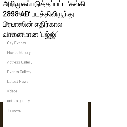
அறிமுகப்படுத்தப்பட்ட ‘கல்கி
Political News
2898 AD’ படத்திலிருந்து
Tamil News
பிரபாஸின் எதிர்கால
Reviews
வாகனமான ‘புஜ்ஜி’
Interviews
City Events
Movies Gallery
Actress Gallery
Events Gallery
Latest News
videos
actors gallery
Tv news