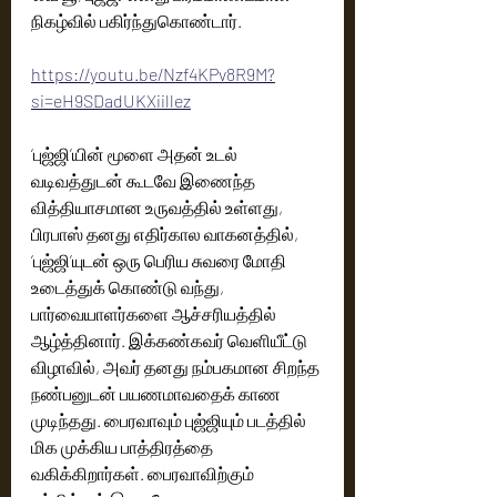
நிகழ்வில் பகிர்ந்துகொண்டார்.
https://youtu.be/Nzf4KPv8R9M?
si=eH9SDadUKXiillez
‘புஜ்ஜி’யின் மூளை அதன் உடல் 
வடிவத்துடன் கூடவே இணைந்த 
வித்தியாசமான உருவத்தில் உள்ளது, 
பிரபாஸ் தனது எதிர்கால வாகனத்தில், 
‘புஜ்ஜி’யுடன் ஒரு பெரிய சுவரை மோதி 
உடைத்துக் கொண்டு வந்து, 
பார்வையாளர்களை ஆச்சரியத்தில் 
ஆழ்த்தினார். இக்கண்கவர் வெளியீட்டு 
விழாவில், அவர் தனது நம்பகமான சிறந்த 
நண்பனுடன் பயணமாவதைக் காண 
முடிந்தது. பைரவாவும் புஜ்ஜியும் படத்தில் 
மிக முக்கிய பாத்திரத்தை 
வகிக்கிறார்கள். பைரவாவிற்கும் 