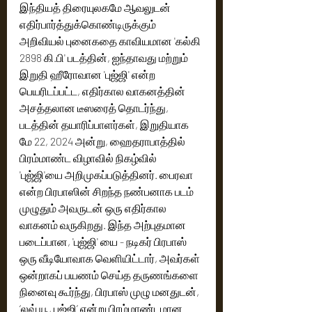
இந்தியத் திரையுலகமே ஆவலுடன் 
எதிர்பார்த்துக்கொண்டிருக்கும் 
அறிவியல் புனைகதை காவியமான 'கல்கி 
2898 கி.பி' படத்தின், ஐந்தாவது மற்றும் 
இறுதி ஹீரோவான 'புஜ்ஜி' என்ற 
பெயரிடப்பட்ட, எதிர்கால வாகனத்தின் 
அசத்தலான டீஸரைத் தொடர்ந்து, 
படத்தின் தயாரிப்பாளர்கள், இறுதியாக 
மே 22, 2024 அன்று, ஹைதராபாத்தில் 
பிரம்மாண்ட விழாவில் நிகழ்வில் 
'புஜ்ஜி'யை அறிமுகப்படுத்தினர். பைரவா 
என்ற பிரபாஸின் சிறந்த நண்பனாக படம் 
முழுதும் அவருடன் ஒரு எதிர்கால 
வாகனம் வருகிறது. இந்த அற்புதமான 
படைப்பான, 'புஜ்ஜி' யை - நடிகர் பிரபாஸ் 
ஒரு வீடியோவாக வெளியிட்டார், அவர்கள் 
ஒன்றாகப் பயணம் செய்த தருணங்களை 
நினைவு கூர்ந்து, பிரபாஸ் முழு மனதுடன், 
‘லவ் யூ, புஜ்ஜி’ என்று பிரம்மாண்டமான 