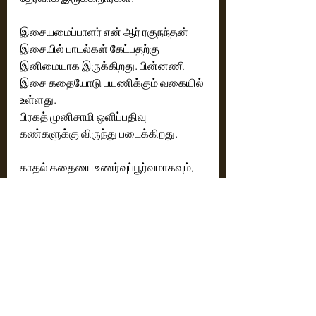
இசையமைப்பாளர் என் ஆர் ரகுநந்தன் 
இசையில் பாடல்கள் கேட்பதற்கு 
இனிமையாக இருக்கிறது. பின்னணி 
இசை கதையோடு பயணிக்கும் வகையில் 
உள்ளது. 
பிரகத் முனிசாமி ஒளிப்பதிவு 
கண்களுக்கு விருந்து படைக்கிறது.
காதல் கதையை உணர்வுப்பூர்வமாகவும், 
கொண்டாடும் விதமாகவும் அதே 
நேரத்தில்  இறுதி காட்சியில் யாரும் 
யூகிக்க முடியாத விதத்தில் ஒரு 
சஸ்பென்ஸை கொடுத்து 
பாராட்டும்படியான படத்தை 
இயக்கியுள்ளார் இயக்குனர் எஸ்.ஜே.என். 
அலெக்ஸ் பாண்டியன்