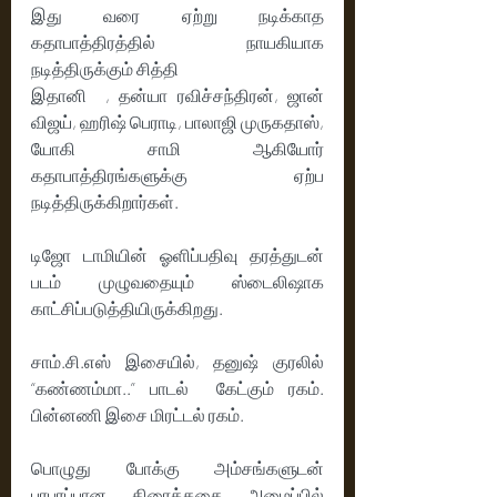
இது வரை ஏற்று நடிக்காத 
கதாபாத்திரத்தில் நாயகியாக 
நடித்திருக்கும் சித்தி 
இதானி  , தன்யா ரவிச்சந்திரன், ஜான் 
விஜய், ஹரிஷ் பெராடி, பாலாஜி முருகதாஸ், 
யோகி சாமி ஆகியோர் 
கதாபாத்திரங்களுக்கு ஏற்ப 
நடித்திருக்கிறார்கள்.
டிஜோ டாமியின் ஓளிப்பதிவு தரத்துடன் 
படம் முழுவதையும் ஸ்டைலிஷாக 
காட்சிப்படுத்தியிருக்கிறது. 
சாம்.சி.எஸ் இசையில், தனுஷ் குரலில் 
“கண்ணம்மா..” பாடல்  கேட்கும் ரகம். 
பின்னணி இசை மிரட்டல் ரகம்.
பொழுது போக்கு அம்சங்களுடன் 
பரபரப்பான திரைக்கதை அமைப்பில் 