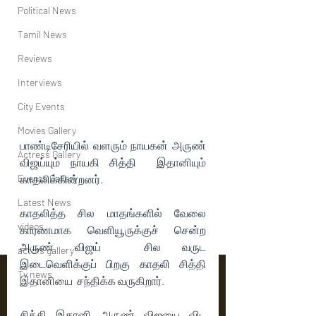
Political News
Tamil News
Reviews
Interviews
City Events
Movies Gallery
பாண்டிசேரியில் வளரும் நாயகன் அருண் 
Actress Gallery
விஜய்யும் நாயகி சித்தி 
 இதானியும் 
Events Gallery
காதலிக்கின்றனர்.
Latest News
காதலித்த சில மாதங்களில் வேலை 
videos
காரணமாக வெளியூருக்குச் சென்ற 
அருண் விஜய்  சில வருட 
actors gallery
இடைவெளிக்குப் பிறகு காதலி 
சித்தி 
Tv news
இதானியை  சந்திக்க வருகிறார்.
சித்தி இதானி அருண் விஜயை விட 