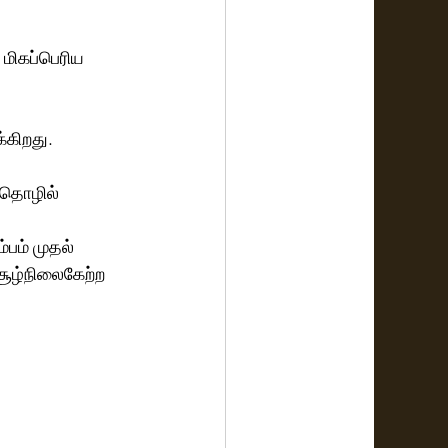
மிகப்பெரிய 
்கிறது.
தொழில் 
ூழ்நிலைகேற்ற 