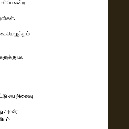
ெளியே என்ற 
ார்கள்.
 கையெழுத்தும் 
்களுக்கு பல 
ட்டு சுய நினைவு  
து அவரே 
ிடம்  