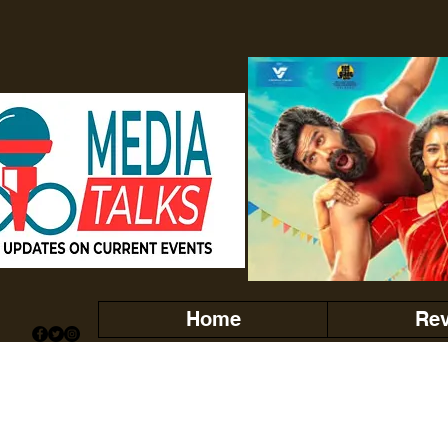
Home
Re