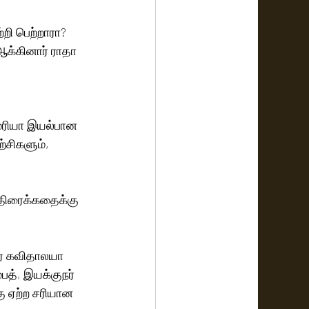
றி பெற்றாரா?  
ஆக்கினார் ராதா 
மரியா இயல்பான 
்சிகளும், 
 திரைக்கதைக்கு 
ர் கவிதாலயா 
த், இயக்குநர் 
ு ஏற்ற சரியான 