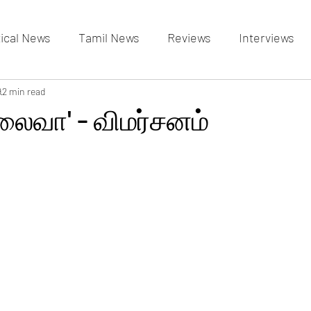
tical News
Tamil News
Reviews
Interviews
allery
9
2 min read
Events Gallery
Latest News
videos
லைவா' - விமர்சனம்