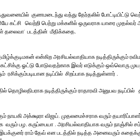
த்துவனையில்  குணமடைந்து வந்து தேர்தலில் போட்டியிட்டு வெற்
யே கட்சி   வெற்றி பெற்று மக்களில் ஒருவராக யாரை முதல்வர் 
ள் தலைவா'  படத்தின்  மீதிக்கதை.
ழ்க்குடிமகன் என்கிற அரசியல்வாதியாக நடித்திருக்கும் ரவி
ள் கட்சிக்கு ஓட்டு போடுவதற்காக இவர் எடுக்கும் ஒவ்வொரு முயற
்  ரசிக்கும்படியான நடிப்பில்  சிறப்பாக நடித்துள்ளார் .
ில் தொழிலதிபராக நடித்திருக்கும் ராதாரவி அனுபவ நடிப்பில்  
கும் நாயகி அக்க்ஷரா விஜய், முதலமைச்சராக வரும் தயாரிப்பாள
வரும் பழ. கருப்பையா , அரசியல்வாதியாக வரும் நாஞ்சில் சம்ப
 , இயக்குனர் ராம் தேவ் என படத்தில் நடித்த அனைவரும் கதைக்க