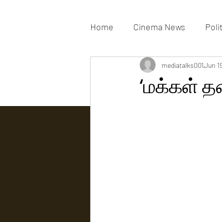
Home
Cinema News
Poli
Movies Gallery
mediatalks001
Actress G
Jun 1
‘மக்கள் த
Tv news