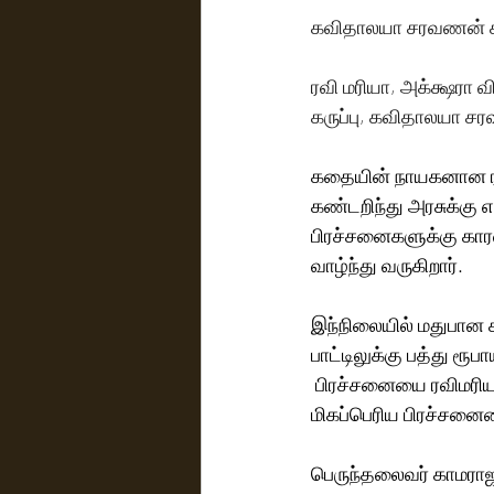
கவிதாலயா சரவணன் கிரி
ரவி மரியா, அக்க்ஷரா வி
கருப்பு, கவிதாலயா ச
கதையின் நாயகனான ரவ
கண்டறிந்து அரசுக்கு
பிரச்சனைகளுக்கு க
வாழ்ந்து வருகிறார்.
இந்நிலையில் மதுபான க
பாட்டிலுக்கு பத்து ரூ
 பிரச்சனையை ரவிமரியா கையில் எடுக்க ஆளும் கட்சி அமைச்சர் பழ. கருப்பையாவிற்கு இது 
மிகப்பெரிய பிரச்சனை
பெருந்தலைவர் காமராஜர