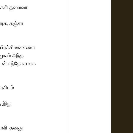
க்கள் தலைவா'
ரரசு, கஞ்சா 
 பிரச்சினைகளை 
மூலம் அந்த 
டன் சந்தோசமாக 
ரசிடம் 
ரவி  தனது 