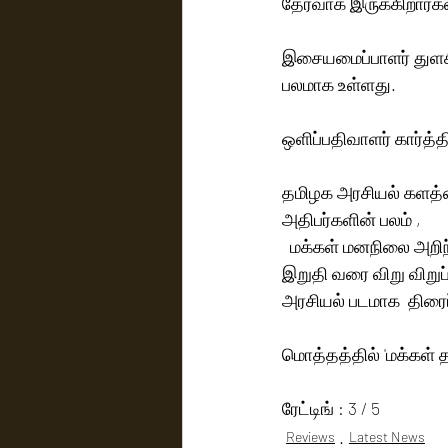
தேர்வாக இருக்கிறார்கள
இசையமைப்பாளர் துளசி 
பலமாக உள்ளது. 
ஒளிப்பதிவாளர் கார்த்த
தமிழக அரசியல் களத்
அதிபர்களின் பலம் ,  
  மக்கள் மனநிலை அறிந்து இலவச திட்டங்கள் ,  தகுதியற்ற அரசியல்வாதிகள் என ஆரம்பம் முதல் 
இறுதி வரை விறு விறு
அரசியல் படமாக  திரைப
மொத்தத்தில் 'மக்கள்
ரேட்டிங் : 3 / 5
Reviews
Latest News