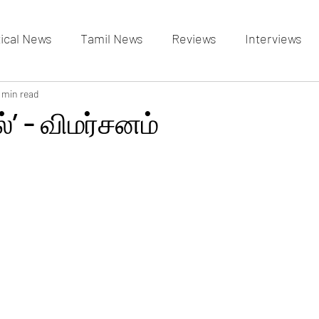
tical News
Tamil News
Reviews
Interviews
allery
 min read
Events Gallery
Latest News
videos
்’ - விமர்சனம்