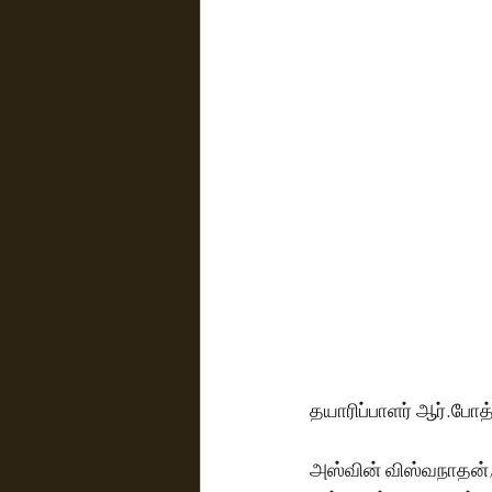
தயாரிப்பாளர் ஆர்.போத
அஸ்வின் விஸ்வநாதன்,