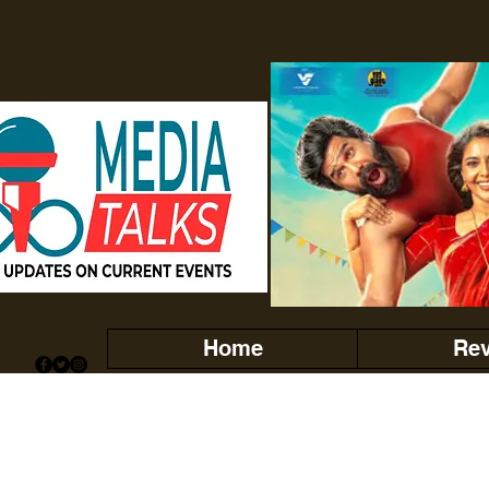
Home
Re