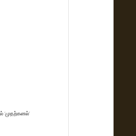
் ‘முதற்கனல்’