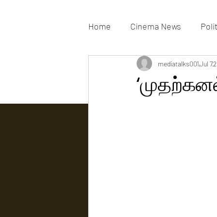
Home
Cinema News
Poli
Movies Gallery
mediatalks001
Actress G
Jul 7
2
‘முதற்கனல
Tv news