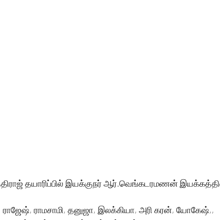
்திராஜ் தயாரிப்பில் இயக்குநர் ஆர்.வெங்கடரமணன் இயக்கத்தில
 ராஜேஷ், ராமசாமி, தனுஜா, இலக்கியா, அரி கரன், யோகேஷ்,, 