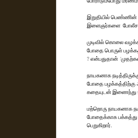
போராடும்போது மரணமட
இறுதியில் பெண்ணின்
இளைஞர்களை  போலீசார் 
முடிவில் கொலை வழக்கி
போதை பொருள் பழக்கத்
? என்பதுதான்  ‘முதற்க
நாயகனாக நடித்திருக்க
போதை பழக்கத்திற்கு 
கதையுடன் இணைந்து உணர
மற்றொரு நாயகனாக நடித்த
போதைக்காக பக்கத்து 
பெறுகிறார்.