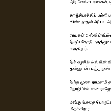
ஆர்.வெங்கடரமணன், டி.
காஞ்சிபுரத்தில் பள்ள
விஸ்வநாதன் அப்பா, அம்
நாயகன் அஸ்வின்விஸ்வ
இருப்பதோடு மருத்துவ
வருகிறார்.
இச் சுழலில் அஸ்வின் 
தன்னுடன் படித்த நண்ப
இந்த முறை  ராமசாமி 
தோழியின் மகன் ராஜேஷு
அங்கு போதை பொருட்கள
மிதக்கிறார் .