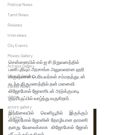
Political News
Tamil News
Reviews
Interviews
City Events
Movies Gallery
சென்னையில் எல் ஐ சி நிறுவனத்தில் 
Actress Gallery
பணி புரியும் அரசாங்க அலுவலரான ஹரி 
கிருஷ்ணன் பெரியவர்கள் சம்மதத்துடன் 
Events Gallery
நடந்த திருமணத்தில் தன் மனைவி 
Latest News
லிஜோமோல் ஜோஸூடன் அடுக்குமாடி 
videos
குடியிருப்பில் வாழ்ந்து வருகிறார் .
actors gallery
இந்நிலையில் வெளியூரில் இருக்கும் 
Tv news
லிஜோமோல் ஜோஸின் தோழியான தாரணி   
தனது வேலைக்காக  லிஜோமோல் ஜோஸ் 
வீட்டில் தங்குகிறார் .