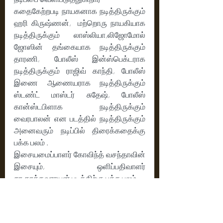
கதைகேற்றபடி நாயகனாக நடித்திருக்கும் 
ஹரி கிருஷ்ணன்,  மற்றொரு நாயகியாக 
நடித்திருக்கும் லாஸ்லியா,லிஜோமோல் 
ஜோஸின் தங்கையாக நடித்திருக்கும் 
தாரணி, போலீஸ் இன்ஸ்பெக்டராக 
நடித்திருக்கும் ராஜிவ் காந்தி, போலீஸ் 
இணை ஆணையராக நடித்திருக்கும் 
ஸ்டண்ட் மாஸ்டர் சுதேஷ், போலீஸ் 
கான்ஸ்டபிளாக நடித்திருக்கும் 
வைரபாலன் என படத்தில் நடித்திருக்கும் 
அனைவரும் நடிப்பில் திரைக்கதைக்கு 
பக்க பலம் .
இசையமைப்பாளர் கோவிந்த் வசந்தாவின் 
இசையும்,  ஒளிப்பதிவாளர் 
சா.காத்தவராயன் படத்திற்கு பக்க பலம் 
உண்மையில் நடந்த  குற்ற சம்பவத்தை  
மையமாக கொண்ட கதையுடன். 
திறமையாக சாமர்த்தியமாக நாயகி 