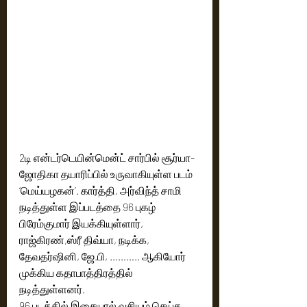
2டி என்டர்டெயின்மென்ட் சார்பில் சூர்யா-
ஜோதிகா தயாரிப்பில் உருவாகியுள்ள படம் 
‘மெய்யழகன்’. கார்த்தி, அர்விந்த் சாமி  
நடித்துள்ள இப்படத்தை 96 புகழ் 
பிரேம்குமார் இயக்கியுள்ளார், 
ராஜ்கிரண்,ஸ்ரீ திவ்யா, நடிக்க, 
தேவதர்ஷினி, ஜே.பி, ……….. ஆகியோர் 
முக்கிய கதாபாத்திரத்தில் 
நடித்துள்ளனர். 
96 படத்தில் இசையால் வசியம் செய்த 