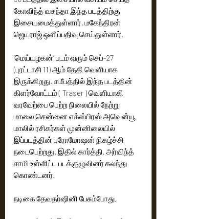
கோவிந்த் வசந்தா இந்த படத்திற்கு 
இசையமைத்துள்ளார். மகேந்திரன் 
ஜெயராஜ் ஒளிப்பதிவு செய்துள்ளார்.
‘மெய்யழகன்’ படம் வரும் செப்-27 
(புரட்டாசி 11) ஆம் தேதி வெளியாக 
இருக்கிறது. சமீபத்தில் இந்த படத்தின் 
கிளர்வோட்டம் ( Traser ) வெளியாகி 
வரவேற்பை பெற்ற நிலையில் நேற்று 
மாலை சென்னை எக்ஸ்பிரஸ் அவென்யூ 
மாலில் ரசிகர்கள் முன்னிலையில் 
இப்படத்தின் புரோமோஷன் நிகழ்ச்சி 
நடைபெற்றது. இதில் கார்த்தி, அர்விந்த் 
சாமி உள்ளிட்ட படக்குழுவினர் கலந்து 
கொண்டனர்.
நடிகை தேவதர்ஷினி பேசும்போது,