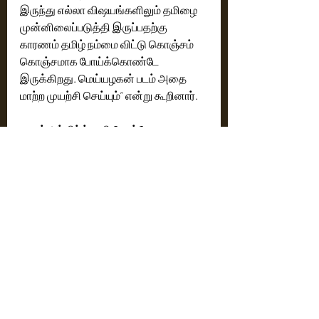
இருந்து எல்லா விஷயங்களிலும் தமிழை 
முன்னிலைப்படுத்தி இருப்பதற்கு 
காரணம் தமிழ் நம்மை விட்டு கொஞ்சம் 
கொஞ்சமாக போய்க்கொண்டே 
இருக்கிறது. மெய்யழகன் படம் அதை 
மாற்ற முயற்சி செய்யும்” என்று கூறினார்.
நடிகர் அர்விந்த்சாமி பேசும்போது,
“இந்த படத்தில் எனது கதாபாத்திரத்தை 
என்னை மனதில் வைத்துக்கொண்டு 
எழுதியதற்காக பிரேம் குமாருக்கு நன்றி. 
இது என் வாழ்க்கையில் நடந்த கதை. 
என்னை பாதித்த கதை. இப்போதும் 
பாதிக்கின்ற ஒரு விஷயம். அது பற்றி பட 
ரிலீசுக்கு பிறகு பேசுகிறேன். கார்த்தியுடன் 
இந்த படத்தில் நடித்த போது மட்டுமல்ல, 
அதன் பிறகு தற்போது வெளியேயும் நல்ல 
உறவில் நெருக்கமாகி விட்டோம். கார்த்தி 