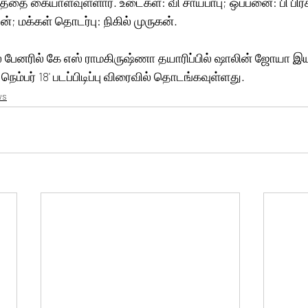
ை கையாளவுள்ளார். உடைகள்: வி சாய்பாபு; ஒப்பனை: பி பிரசாத
்; மக்கள் தொடர்பு: நிகில் முருகன். 
 பேனரில் கே எஸ் ராமகிருஷ்ணா தயாரிப்பில் ஷாலின் ஜோயா இய
நெம்பர் 18' படப்பிடிப்பு விரைவில் தொடங்கவுள்ளது.
ws