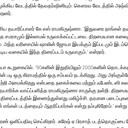
முக்கிய வேடத்தில் தேவதர்ஷினியும், கௌரவ வேடத்தில் அஷ்வி
்றனர். 
பேசிய தயாரிப்பாளர் கே எஸ் ராமகிருஷ்ணா, "இதுவரை நாங்கள் தய
எந்த சமரசமும் இல்லாமல் உருவாக்கப்பட்டவை, திறமையான கல
 அந்த வரிசையில் ஷாலின் ஜோயா இயக்கும் இப்படமும் இடம்ப
டிய வகையில் இந்த திரைப்படம் உருவாகும்," என்றார். 
யா கூறுகையில், "90களின் இறுதியிலும் 2000களின் தொடக்கத்
 படி ஒரு கிராமத்தில் ஒரு சம்பவம் நடக்கிறது. அது அங்குள்
ாற்றி அமைக்கிறது என்பதை நகைச்சுவை மற்றும் ஃபேண்டஸி கல
தயாரிக்க வாய்ப்பளித்த ராமகிருஷ்ணா சாருக்கு நன்றி. திறம
ிரைப்படத்தில் இணைந்துள்ளது மகிழ்ச்சி. தரமான படைப்புகளை
் எங்கள் படத்தையும் ஆதரிப்பார்கள் என்று நம்புகிறோம்," என்று
சரண் ஒளிப்பதிவு செய்கிறார், சுரேஷ் ஏ பிரசாத் படத்தொகுப்பை 