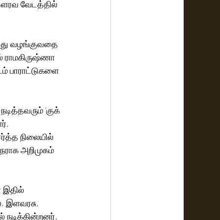
கௌரவ வேடத்தில் 
்து வழங்குவதை 
் ராமகிருஷ்ணா 
படம் பாராட்டுகளை 
டித்தவரும் 'குக் 
். 
்த்த நிலையில் 
ுநராக அறிமுகம் 
இதில்  
், இளவரசு, 
 நடிக்கின்றனர். 