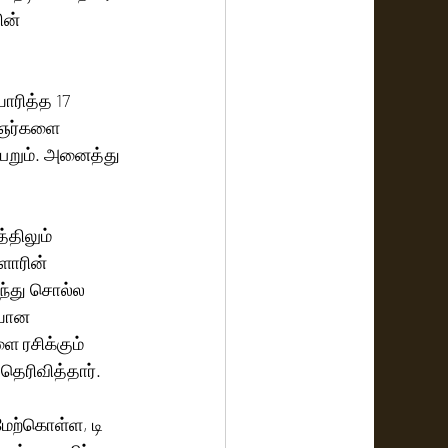
ன் 
ாரித்த 17 
ைஞர்களை 
ெறும். அனைத்து 
திலும் 
ளோரின் 
ந்து சொல்ல 
ையான 
 ரசிக்கும் 
 தெரிவித்தார். 
மேற்கொள்ள, டி 