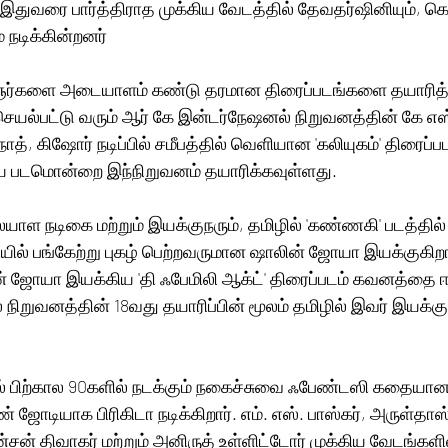
க, இதுவரை பார்த்திராத முக்கிய வேடத்தில் தேவதர்ஷினியும், 
 நடிக்கின்றனர்
ஞர்களை அடையாளம் கண்டு தரமான திரைப்படங்களை தயாரித
யல்பட்டு வரும் ஆர் கே இன்டர்நேஷனல் நிறுவனத்தின் கே எஸ
ரீநாத், கிஷோர் நடிப்பில் சமீபத்தில் வெளியான 'கலியுகம்' திரைப்
திய படமொன்றை இந்நிறுவனம் தயாரிக்கவுள்ளது. 
ள நடிகை மற்றும் இயக்குநரும், தமிழில் 'கண்ணகி' படத்தில் ந
ியில் பங்கேற்று புகழ் பெற்றவருமான ஷாலின் ஜோயா இயக்குகிறார
 ஜோயா இயக்கிய 'தி ஃபேமிலி ஆக்ட்' திரைப்படம் கவனத்தை ஈர
நிறுவனத்தின் 18வது தயாரிப்பின் மூலம் தமிழில் இவர் இயக்க
ல் பிற்கால 90களில் நடக்கும் நகைச்சுவை ஃபேண்டஸி கதையான 
் ஜோடியாக பிரிகிடா நடிக்கிறார். எம். எஸ். பாஸ்கர், அருள்தாஸ
சன் திவாகர் மற்றும் அனிருத் உள்ளிட்டோர் முக்கிய வேடங்களில்