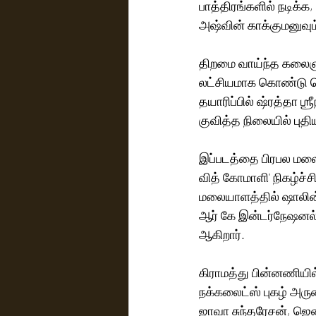
பாத்திரங்களில் நடிக்
அஷ்வின் காக்குமனுவும்
திறமை வாய்ந்த கலை
லட்சியமாக கொண்டு செ
தயாரிப்பில் ஷ்ரத்தா ஶ்
குவித்த நிலையில் பு
இப்படத்தை பிரபல மலையா
வித் கோமாளி' நிகழ்ச்ச
மலையாளத்தில் ஷாலின்
ஆர் கே இன்டர்நேஷனல் 
ஆகிறார். 
கிராமத்து பின்னணியி
நக்கலைட்ஸ் புகழ் அருண
ஜாவா சுந்தரேசன், ஜென்