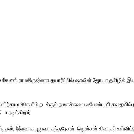
 கே எஸ் ராமகிருஷ்ணா தயாரிப்பில் ஷாலின் ஜோயா தமிழில் இய
் பிற்கால 90களில் நடக்கும் நகைச்சுவை ஃபேண்டஸி கதையில் ந
டா நடிக்கிறார்
ுள்தாஸ், இளவரசு, ஜாவா சுந்தரேசன், ஜென்சன் திவாகர் உள்ளிட்