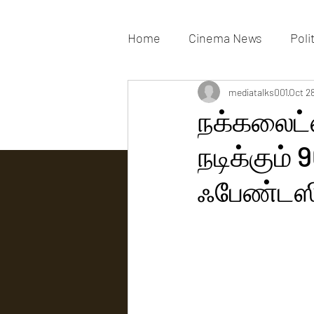
Home
Cinema News
Poli
Movies Gallery
mediatalks001
Actress G
Oct 2
நக்கலைட்ஸ
நடிக்கும்
Tv news
ஃபேண்டஸ