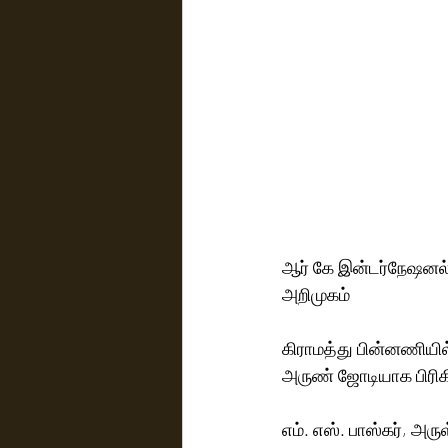
ஆர் கே இன்டர்நேஷனல்
அறிமுகம் 
கிராமத்து பின்னணியில
அருண் ஜோடியாக பிரிகி
எம். எஸ். பாஸ்கர், அர