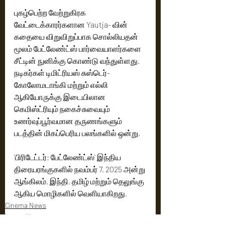
புகழ்பெற்ற வேற்றுகிரக 
வேட்டைக்காரர்களான Yautja- வின் 
கதையை விறுவிறுப்பாக சொல்லியதன் 
மூலம் பேட்லேண்ட்ஸ் பார்வையாளர்களை 
சீட்டின் நுனிக்கு கொண்டு வந்துள்ளது. 
நடிகர்கள் டிமிட்ரியஸ் சுஸ்டெர்- 
கோலோமடாங்கி மற்றும் எல்லி 
ஆகியோருக்கு இடையிலான 
கெமிஸ்ட்ரியும் நகைச்சுவையும் 
உணர்வுப்பூர்வமான தருணங்களும் 
படத்தின் மிகப்பெரிய பலங்களில் ஒன்று. 
'பிரிடேட்டர்: பேட்லேண்ட்ஸ்' இந்திய 
திரையரங்குகளில் நவம்பர் 7, 2025 அன்று 
ஆங்கிலம், இந்தி, தமிழ் மற்றும் தெலுங்கு 
ஆகிய மொழிகளில் வெளியாகிறது.
Cinema News
Latest News