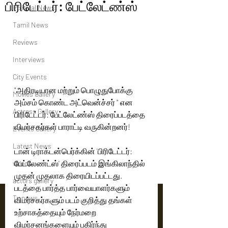
பிரிடேட்டர்: பேட்லேட்ண்ஸ்
Political News
Tamil News
Reviews
Interviews
City Events
"அதிரடியான மற்றும் பொழுதுபோக்கு 
Movies Gallery
அம்சம் கொண்ட அட்வென்ச்சர் " என 
Actress Gallery
பிரிடேட்டர்: பேட்லேட்ண்ஸ் திரைப்படத்தை 
விமர்சகர்கள் பாராட்டி வருகின்றனர்!
Events Gallery
Latest News
டான் டிராக்டன்பெர்க்கின் 'பிரிடேட்டர்: 
பேட்லேண்ட்ஸ்' திரைப்படம் இங்கிலாந்தில் 
videos
முதன் முதலாக திரையிடப்பட்டது. 
actors gallery
படத்தை பார்த்த பார்வையாளர்களும் 
Tv news
விமர்சகர்களும் படம் குறித்து தங்கள் 
உற்சாகத்தையும் நேர்மறை 
விமர்சனங்களையும் பகிர்ந்து 