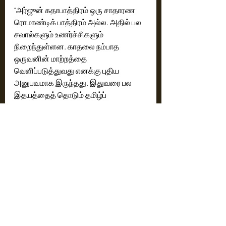
“அர்ஜுன் கதாபாத்திரம் ஒரு சாதாரண 
ரொமாண்டிக் பாத்திரம் அல்ல. அதில் பல 
சவால்களும் உணர்ச்சிகளும் 
நிறைந்துள்ளன. காதலை நம்பாத 
ஒருவனின் மாற்றத்தை 
வெளிப்படுத்துவது எனக்கு புதிய 
அனுபவமாக இருந்தது. இதுவரை பல 
இதயத்தைத் தொடும் தமிழ்ப் 
படைப்புகளை வெளியிட்ட ZEE5-ல் 
இப்போது ‘கிஸ்’ படமும் வெளியாகிறது 
என்பதில் மகிழ்ச்சி.”
https://youtu.be/d7v_OVWkNCk