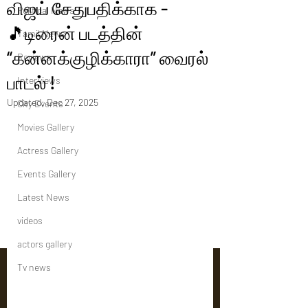
விஜய் சேதுபதிக்காக -
Political News
🎵டிரைன் படத்தின்
Tamil News
“கன்னக்குழிக்காரா” வைரல்
Reviews
பாடல் !
Interviews
Updated:
Dec 27, 2025
City Events
Movies Gallery
Actress Gallery
Events Gallery
Latest News
videos
actors gallery
Tv news