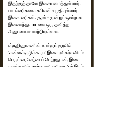
இதற்குத் தானே இசையமைத்துள்ளார். 
பாடல்வரிகளை கபிலன் எழுதியுள்ளார். 
இசை, வரிகள், குரல் – மூன்றும் ஒன்றாக 
இணைந்து, பாடலை ஒரு தனித்த 
அனுபவமாக மாற்றியுள்ளன.
ஸ்ருதிஹாசனின் மயக்கும் குரலில் 
“கன்னக்குழிக்காரா” இசை ரசிகர்களிடம் 
பெரும் வரவேற்பைப் பெற்றதுடன், இசை 
தளங்களில் முன்னணி  வரிசையில் இடம் 
பிடித்துள்ளது.
ஒரு பக்கம் ஹாலிவுட் படைப்புகள், சலார் 
முதலாக பான் இந்திய படங்கள் என 
நடிகையாக கலக்கி வரும் ஸ்ருதிஹாசன், 
தனது இசை ரசிகர்களை மகிழ்விக்கவும் 
தவறுவதில்லை. பெரிதும் எதிர்பார்க்கும் 
விரைவில் அவரது அடுத்த இசை முயற்சி 
மற்றும் திரைப்பட அறிவிப்புகள் குறித்த 