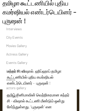
தமிழா கூட்டணியில் புதிய
Political News
கமர்ஷியல் எண்டர்டெயினர் –
Tamil News
புருஷன் !
Reviews
Interviews
City Events
Movies Gallery
Actress Gallery
Events Gallery
சுந்தர் சி, விஷால், ஹிப்ஹாப் தமிழா 
Latest News
கூட்டணியில் புதிய கமர்ஷியல் 
videos
எண்டர்டெயினர் –  புருஷன் !
actors gallery
தமிழ் சினிமாவின் வெற்றிகரமான சுந்தர் 
Tv news
சி – விஷால் கூட்டணி மீண்டும் ஒன்று 
சேர்ந்துள்ளது. “புருஷன்” என 