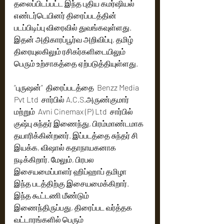
தலைப்பிடப்பட்ட இந்த புதிய கமர்ஷியல் 
எண்டர்டெயினர் திரைப்படத்தின் 
படப்பிடிப்பு விரைவில் துவங்கவுள்ளது. 
இதன் அதிகாரப்பூர்வ அறிவிப்பு, தமிழ் 
திரையுலகிலும் ரசிகர்களிடையிலும் 
பெரும் உற்சாகத்தை ஏற்படுத்தியுள்ளது.
“புருஷன்”  திரைப்படத்தை  Benzz Media 
Pvt Ltd  சார்பில் A.C.S.அருண்குமார் 
மற்றும்  Avni Cinemax (P) Ltd  சார்பில் 
குஷ்பு சுந்தர் இணைந்து, பிரம்மாண்டமாக 
தயாரிக்கின்றனர். இப்படத்தை சுந்தர் சி 
இயக்க, விஷால் கதாநாயகனாக 
நடிக்கிறார். மேலும், பிரபல 
இசையமைப்பாளர் ஹிப்ஹாப் தமிழா 
இந்த படத்திற்கு இசையமைக்கிறார். 
இந்த கூட்டணி மீண்டும் 
இணைந்திருப்பது, திரைப்பட வர்த்தக 
வட்டாரங்களில் பெரும் 