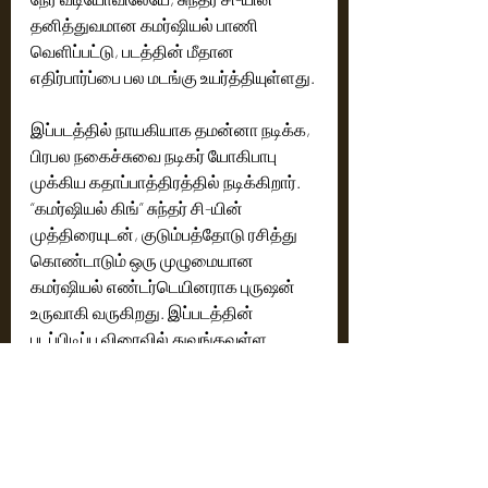
தனித்துவமான கமர்ஷியல் பாணி 
வெளிப்பட்டு, படத்தின் மீதான 
எதிர்பார்ப்பை பல மடங்கு உயர்த்தியுள்ளது.
இப்படத்தில் நாயகியாக தமன்னா நடிக்க, 
பிரபல நகைச்சுவை நடிகர் யோகிபாபு 
முக்கிய கதாப்பாத்திரத்தில் நடிக்கிறார். 
“கமர்ஷியல் கிங்” சுந்தர் சி-யின் 
முத்திரையுடன், குடும்பத்தோடு ரசித்து 
கொண்டாடும் ஒரு முழுமையான 
கமர்ஷியல் எண்டர்டெயினராக புருஷன் 
உருவாகி வருகிறது. இப்படத்தின் 
படப்பிடிப்பு விரைவில் துவங்கவுள்ள 
நிலையில், நடிகர்–நடிகையர் மற்றும் 
தொழில்நுட்பக் குழு பற்றிய கூடுதல் 
தகவல்கள் விரைவில் அதிகாரப்பூர்வமாக 
அறிவிக்கப்படும்.
Cinema News