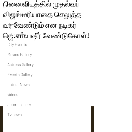
நினைவிடத்தில் முதல்வர்
Political News
விஜய் மரியாதை செலுத்த
Tamil News
வர வேண்டும் என நடிகர்
Reviews
ஜெ.எம்.பஷீர் வேண்டுகோள்!
Interviews
City Events
Movies Gallery
Actress Gallery
Events Gallery
Latest News
videos
actors gallery
Tv news