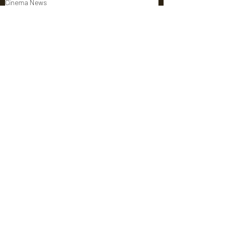
Cinema News
Latest News
Recent Posts
See All