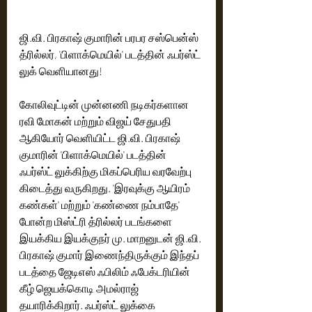
ஜி.வி. பிரகாஷ் குமாரின் பரபர சஸ்பென்ஸ் 
த்ரில்லர், 'பிளாக்மெயில்' படத்தின் ஃபர்ஸ்ட் 
லுக் வெளியானது!
கோலிவுட்டின் முன்னணி நடிகர்களான 
ரவி மோகன் மற்றும் விஜய் சேதுபதி 
ஆகியோர் வெளியிட்ட ஜி.வி. பிரகாஷ் 
குமாரின் 'பிளாக்மெயில்' படத்தின் 
ஃபர்ஸ்ட் லுக்கிற்கு மிகப்பெரிய வரவேற்பு 
கிடைத்து வருகிறது. 'இரவுக்கு ஆயிரம் 
கண்கள்' மற்றும் 'கண்ணை நம்பாதே' 
போன்ற மிஸ்ட்ரி த்ரில்லர் படங்களை 
இயக்கிய இயக்குநர் மு. மாறனுடன் ஜி.வி. 
பிரகாஷ் குமார் இணைந்திருக்கும் இந்தப் 
படத்தை ஜேடிஎஸ் ஃபிலிம் ஃபேக்டரியின் 
கீழ் ஜெயக்கொடி அமல்ராஜ் 
தயாரிக்கிறார். ஃபர்ஸ்ட் லுக்கை 