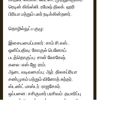
ரெடின் கிங்ஸ்லி, ரமேஷ் திலக், ஹரி 
பிரியா மற்றும் பலர் நடிக்கின்றனர்.
தொழில்நுட்ப குழு:
இசையமைப்பாளர்: சாம் சி.எஸ்.,
ஒளிப்பதிவு: கோகுல் பெனோய்,
படத்தொகுப்பு: சான் லோகேஷ்,  
கலை: எஸ்.ஜே. ராம்,
ஆடை வடிவமைப்பு: ஆர். திலகப்ரியா 
சண்முகம் மற்றும் வினோத் சுந்தர், 
ஸ்டண்ட் மாஸ்டர்: ராஜசேகர், 
ஒப்பனை: சசிகுமார் பரசிவம், தயாரிப்பு 
வடிவம் அமைப்பாளர்: தயாளன் பழனி,
தயாரிப்பு நிர்வாகி: ஆர்.இ. ராஜேந்திரன், 
மக்கள் தொடர்பு: சுரேஷ் சந்திரா-அப்துல் 
நாசர்,  
பப்ளிசிட்டி டிசைன்ஸ்: அமுதன் பிரியன்.