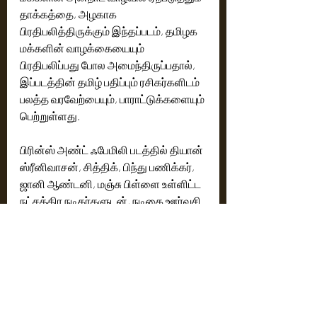
தாக்கத்தை, அழகாக 
பிரதிபலித்திருக்கும் இந்தப்படம், தமிழக 
மக்களின் வாழக்கையையும் 
பிரதிபலிப்பது போல அமைந்திருப்பதால்,  
இப்படத்தின் தமிழ் பதிப்பும் ரசிகர்களிடம் 
பலத்த வரவேற்பையும், பாராட்டுக்களையும் 
பெற்றுள்ளது. 
பிரின்ஸ் அண்ட் ஃபேமிலி படத்தில் தியான் 
ஸ்ரீனிவாசன், சித்திக், பிந்து பணிக்கர், 
ஜானி ஆண்டனி, மஞ்சு பிள்ளை உள்ளிட்ட 
நட்சத்திர நடிகர்களுடன், நடிகை ஊர்வசி 
சிறப்பு வேடத்தில் நடித்துள்ளார். 
அனைத்து வயதினரும் கொண்டாடும் 
ஃபேமிலி எண்டர்டெயினரான இப்படம்,  
ஜூன் 20 முதல், ZEE5 இல் ஸ்ட்ரீமிங்  
செய்யப்பட்டு வருகிறது. 