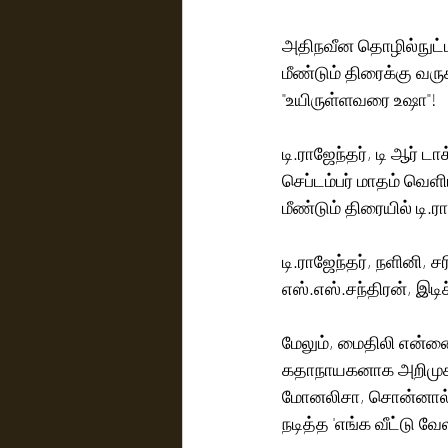
அதிநவீன தொழில்நுட்ப
மீண்டும் திரைக்கு வரு
"உயிருள்ளவரை உஷா"!
டி.ராஜேந்தர், டி ஆர்
செப்டம்பர் மாதம் வெள
மீண்டும் திரையில் டி.
டி.ராஜேந்தர், நளினி
எஸ்.எஸ்.சந்திரன், இடிச
மேலும், மைதிலி என்னை
கதாநாயகனாக அறிமுகம
மோனலிசா, சொன்னால் 
நடித்த 'எங்க வீட்டு வ