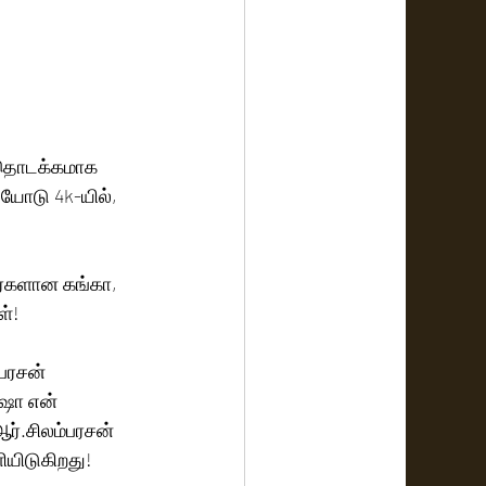
் தொடக்கமாக 
யோடு 4k-யில், 
ர்களான கங்கா, 
ள்!
பரசன் 
ஷா என் 
்.சிலம்பரசன் 
ளியிடுகிறது!