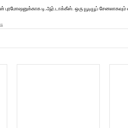
் புரமோஷனுக்காக டி.ஆர்.டாக்கீஸ், ஒரு யூடியூப் சேனலாகவும் 
ws