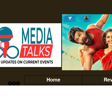
Home
Re