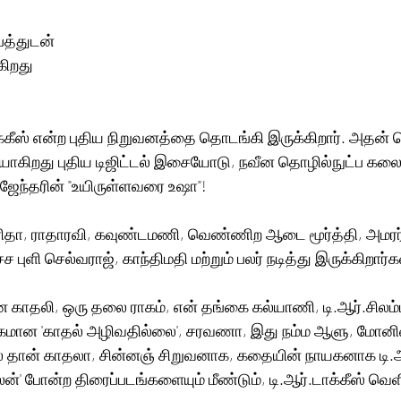
த்துடன் 
கிறது
 டாக்கீஸ் என்ற புதிய நிறுவனத்தை தொடங்கி இருக்கிறார். அதன
ியாகிறது புதிய டிஜிட்டல் இசையோடு, நவீன தொழில்நுட்ப கலை
ராஜேந்தரின் "உயிருள்ளவரை உஷா"! 
, சரிதா, ராதாரவி, கவுண்டமணி, வெண்ணிற ஆடை மூர்த்தி, அமர
்ச புளி செல்வராஜ், காந்திமதி மற்றும் பலர் நடித்து இருக்கிறார்க
 காதலி, ஒரு தலை ராகம், என் தங்கை கல்யாணி, டி.ஆர்.சிலம்
ான 'காதல் அழிவதில்லை', சரவணா, இது நம்ம ஆளு, மோனி
தான் காதலா, சின்னஞ் சிறுவனாக, கதையின் நாயகனாக டி.ஆர
ேலன்' போன்ற திரைப்படங்களையும் மீண்டும், டி.ஆர்.டாக்கீஸ் வெ