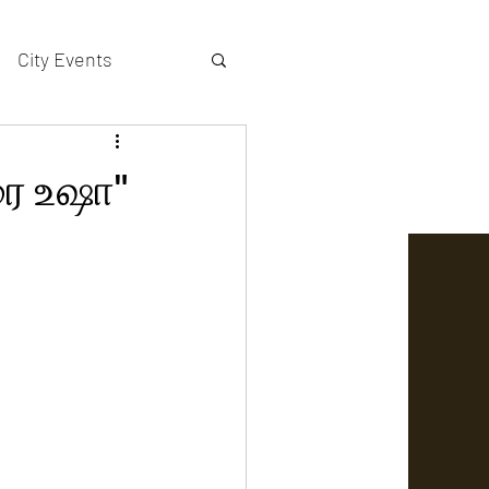
City Events
actors gallery
ரை உஷா"