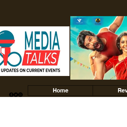
Home
Re