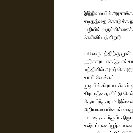
இந்நிலையில் அரசாங்கத
கடிதத்தை கொடுக்க நட
வழியில் வரும் பிச்சை
கேள்விப்படுகிறார்.
150 வருடத்திற்கு முன்ப
ஹர்காராவாக (தபால்கார
மத்தியில் அவர் கொடூ
காளி வெங்கட்.
முடிவில் கிராம மக்க
கிராமத்தை விட்டு செல
தொடர்ந்தாரா ? இல்லை
அறியாமையினால் வாழும்
வயதை கடந்தும்  திரும
கஷ்டம் உணர்பூர்வமான 