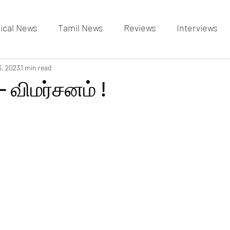
tical News
Tamil News
Reviews
Interviews
allery
6, 2023
1 min read
Events Gallery
Latest News
videos
- விமர்சனம் !