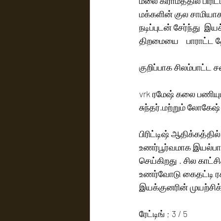
மலை கிராமத்தில் பிரிட
மக்களின் குல சாமியாக
நடிப்புடன் சேர்ந்து 
திறமையை    பாராட்ட த
குறிப்பாக சிலம்பாட்ட 
vrk ரமேஷ் கலை பணியும
சுந்தர்.மற்றும் லோகே
பிரிட்டிஷ் ஆதிக்கத்தி
உணர்பூர்வமாக இயல்பாக
செய்கிறது . சில காட்ச
உணர்வோடு கைதட்டி ரச
இயக்குனரின் முயற்சிக
ரேட்டிங் ; 3 / 5