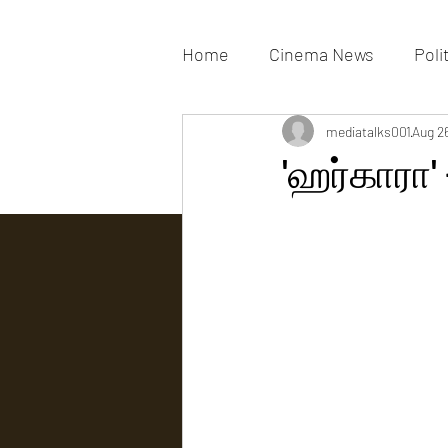
Home
Cinema News
Poli
Movies Gallery
mediatalks001
Actress G
Aug 2
'ஹர்காரா' 
Tv news