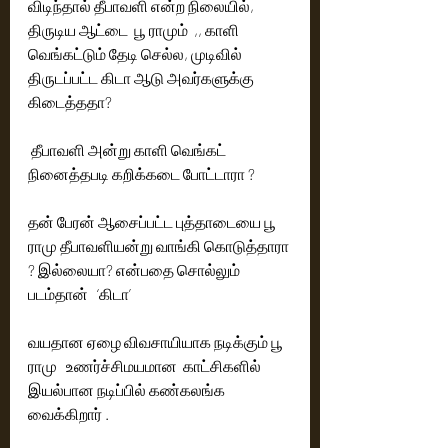
விடிந்தால் தீபாவளி என்ற நிலையில், 
திருடிய ஆட்டை  பூ ராமும்  ,, காளி 
வெங்கட்டும் தேடி செல்ல, முடிவில் 
திருடப்பட்ட கிடா ஆடு அவர்களுக்கு  
கிடைத்ததா?
 தீபாவளி அன்று காளி வெங்கட் 
நினைத்தபடி கறிக்கடை போட்டாரா ?
தன் பேரன் ஆசைப்பட்ட புத்தாடையை பூ 
ராமு தீபாவளியன்று வாங்கி கொடுத்தாரா 
? இல்லையா? என்பதை சொல்லும் 
படம்தான்   ‘கிடா’
வயதான ஏழை விவசாயியாக நடிக்கும் பூ 
ராமு   உணர்ச்சிமயமான  காட்சிகளில் 
இயல்பான நடிப்பில் கண்கலங்க 
வைக்கிறார் .