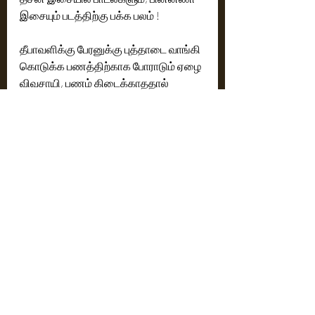
இசையும் படத்திற்கு பக்க பலம் !
தீபாவளிக்கு பேரனுக்கு புத்தாடை வாங்கி 
கொடுக்க பணத்திற்காக போராடும் ஏழை 
விவசாயி, பணம் கிடைக்காததால் 
சாமிக்கு நேர்ந்து விட்ட கிடாவை விற்க 
முற்படும்போது 'கிடா' திருடுபோகிறது  
காணாமல் போன கிடா ஆட்டை தேடி 
செல்லும் பயணத்தை மையமாக வைத்து 
,,ஒரு சிறுவனுக்கும் கிடா  ஆட்டுக்கும் 
உள்ள அன்பான உறவுடன் மதுரை 
மக்களின் இயல்பான வாழ்வியலை 
திரைக்கதையாக அமைத்து  அனைத்து 
தரப்பினரும் பார்க்க கூடிய 
உணர்வுபூர்வமான படமாக இயக்கியுள்ளார் 
ரா .வெங்கட்
ரேட்டிங்  -  4  /  5 