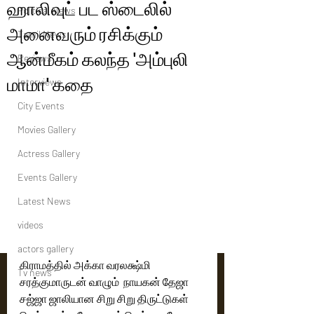
ஹாலிவுட் பட ஸ்டைலில்
Political News
அனைவரும் ரசிக்கும்
Tamil News
ஆன்மீகம் கலந்த 'அம்புலி
Reviews
மாமா' கதை
Interviews
City Events
Movies Gallery
Actress Gallery
Events Gallery
Latest News
videos
actors gallery
கிராமத்தில் அக்கா வரலக்ஷ்மி 
Tv news
சரத்குமாருடன் வாழும்  நாயகன் தேஜா 
சஜ்ஜா ஜாலியான சிறு சிறு திருட்டுகள் 