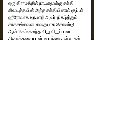
ஒரு கிராமத்தில் நாயகனுக்கு சக்தி 
கிடைத்த பின் அந்த சக்தியினால் சூப்பர் 
ஹீரோவாக உருமாறி அவர்  நிகழ்த்தும்  
சாகசங்களை  கதையாக கொண்டு 
ஆன்மிகம் கலந்த விறு விறுப்பான 
திரைக்கதையுடன்  குழந்தைகள் முதல் 
அனைவரும் சிரித்து மகிழ  
பேசிக்கொண்டே குரங்கு வரும் 
காட்சிகளும் ஹாலிவுட் பட பாணியில் 
வடிவமைக்கப்பட்ட சிறப்பான 
காட்சிகளுடன்  அனைத்து தரப்பினரும் 
ரசிக்கும் வகையில் ஆன்மீகம் கலந்த 
ஃபேண்டஸி படமாக படத்தை 
இயக்கியுள்ளார் இயக்குனர்  பிரசாந்த் 
வர்மா.
ரேட்டிங் ; 3 .5 / 5
ஹாலிவுட் பட ஸ்டைலில்  அனைவரும் 