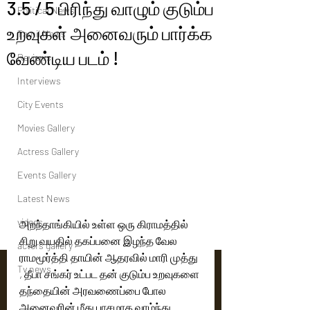
3.5 / 5 பிரிந்து வாழும் குடும்ப
Political News
உறவுகள் அனைவரும் பார்க்க
Tamil News
வேண்டிய படம் !
Reviews
Interviews
City Events
Movies Gallery
Actress Gallery
Events Gallery
Latest News
videos
அறந்தாங்கியில் உள்ள ஒரு கிராமத்தில் 
சிறு வயதில் தகப்பனை இழந்த வேல 
actors gallery
ராமமூர்த்தி தாயின் ஆதரவில் மாரி முத்து 
Tv news
, தீபா சங்கர் உட்பட தன் குடும்ப உறவுகளை 
தந்தையின் அரவணைப்பை போல 
அனைவரின் மீது பாசமாக வாழ்ந்து 