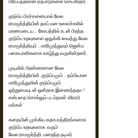
பிரிப்பதற்கான ஏற்பாடுகளை செய்கிறார் .
குடும்ப பிரச்சனையால் வேல 
ராமமூர்த்தியின் தாய் மன உளைச்சலில் 
மரணமடைய,,, கோபத்தில் உடன் பிறந்த 
குடும்ப உறவுகளை ஒதுக்கி வைத்து வேல 
ராமமூர்த்தியும் ,, மாரிமுத்துவும் ஜென்ம 
பகையாளிகளாக வாழ்ந்து வருகின்றனர் .
முடிவில் அண்ணனான வேல 
ராமமூர்த்தியின்  குடும்பமும் ,, தம்பியான 
மாரிமுத்துவின் குடும்பமும் 
ஒற்றுமையுடன் ஒன்றாக இணைந்ததா ? 
என்பதை சொல்லும் படம்தான் 'வீராயி 
மக்கள் '
கதையின் முக்கிய கதாபாத்திரங்களாக 
குடும்ப உறவுகளாக  வரும் 
வேல.ராமமூர்த்தி, மறைந்த நடிகர் 