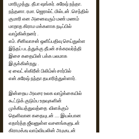
மாரிமுத்து, தீபா ஷங்கர், சுரேஷ் நந்தா, 
நந்தனா, ரமா, ஜெரால்ட் மில்டன் ,செந்தில் 
குமாரி என அனைவரும் மண் மணம் 
மாறாத கிராம மக்களாக நடிப்பில் 
வாழ்கின்றனர் .
எம். சீனிவாசன் ஒளிப்பதிவு செய்துள்ள 
இந்தப் படத்துக்கு தீபன் சக்கரவர்த்தி 
இசை கதையின் பக்க பலமாக 
இருக்கின்றது . 
ஏ வைட் ஸ்கிரீன் பிலிம்ஸ் சார்பில் 
என்.சுரேஷ் நந்தா தயாரித்துள்ளார்.
இன்றைய அவசர உலக வாழ்க்கையில் 
கூட்டுக் குடும்ப உறவுகளின்  
முக்கியத்துவத்தை  விளக்கும் 
தெளிவான கதையுடன் ,,,, இயல்பான 
எதார்த்த ஜீவனுள்ள வசனங்களுடன் 
கிராமத்து வாழ்வியலின் அழகுடன் 
பிரிந்து வாழும் குடும்ப உறவுகள் 