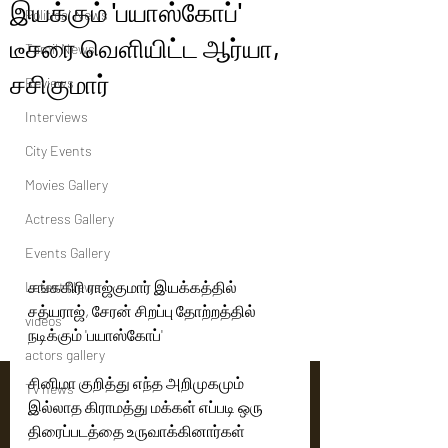
இயக்கும் 'பயாஸ்கோப்'
Political News
டீசரை வெளியிட்ட ஆர்யா,
Tamil News
சசிகுமார்
Reviews
Interviews
City Events
Movies Gallery
Actress Gallery
Events Gallery
சங்ககிரி ராஜ்குமார் இயக்கத்தில் 
Latest News
சத்யராஜ், சேரன் சிறப்பு தோற்றத்தில் 
videos
நடிக்கும் 'பயாஸ்கோப்'
actors gallery
சினிமா குறித்து எந்த அறிமுகமும் 
Tv news
இல்லாத கிராமத்து மக்கள் எப்படி ஒரு 
திரைப்படத்தை உருவாக்கினார்கள் 