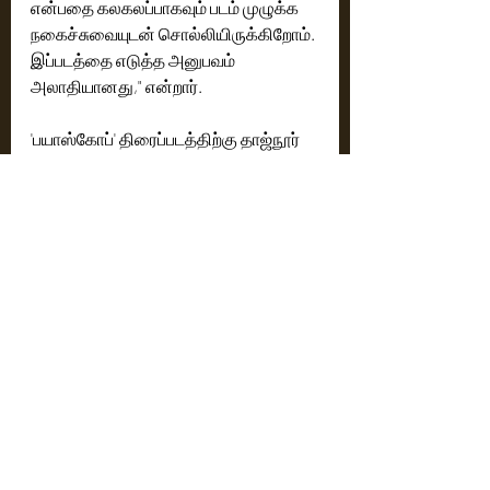
என்பதை கலகலப்பாகவும் படம் முழுக்க 
நகைச்சுவையுடன் சொல்லியிருக்கிறோம். 
இப்படத்தை எடுத்த அனுபவம் 
அலாதியானது," என்றார்.
'பயாஸ்கோப்' திரைப்படத்திற்கு தாஜ்நூர் 
இசையமைக்க, முரளி கணேஷ் 
ஒளிப்பதிவு செய்துள்ளார். இப்படத்தின் 
வெளியீட்டுக்காக புரொடியூசர் பஜார் 
நிறுவனத்துடன் சங்ககிரி ராஜ்குமார் 
கைகோர்த்துள்ளார். படத்தின் ஓடிடி 
வெளியீட்டு உரிமையை ஆஹா 
பெற்றுள்ளது. 
*
Cinema News
Latest News