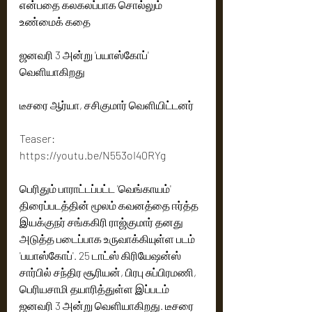
என்பதை கலகலப்பாக சொல்லும் 
உண்மைக் கதை
ஜனவரி 3 அன்று 'பயாஸ்கோப்' 
வெளியாகிறது
டீசரை ஆர்யா, சசிகுமார் வெளியிட்டனர்
Teaser: 
https://youtu.be/N553oI40RYg 
பெரிதும் பாராட்டப்பட்ட 'வெங்காயம்' 
திரைப்படத்தின் மூலம் கவனத்தை ஈர்த்த 
இயக்குநர் சங்ககிரி ராஜ்குமார் தனது 
அடுத்த படைப்பாக உருவாக்கியுள்ள படம் 
'பயாஸ்கோப்'. 25 டாட்ஸ் கிரியேஷன்ஸ் 
சார்பில் சந்திர சூரியன், பிரபு சுப்பிரமணி, 
பெரியசாமி தயாரித்துள்ள இப்படம் 
ஜனவரி 3 அன்று வெளியாகிறது. டீசரை 