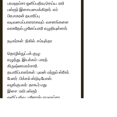
பரமஹம்சா ஒளிப்பதிவு செய்ய, ரவி 
பஸ்ரூர் இசையமைக்கிறார். எம் 
பிரபாகரன் தயாரிப்பு 
வடிவமைப்பாளராகவும், வசனங்களை 
வாசுதேவ் முனேப்பகரி எழுதியுள்ளார்.
நடிகர்கள்: நிகில், சம்யுக்தா
தொழில்நுட்பக் குழு:
எழுத்து, இயக்கம்: பாரத் 
கிருஷ்ணமாச்சாரி,
தயாரிப்பாளர்கள்: புவன் மற்றும் ஸ்ரீகர்,
பேனர்: பிக்சல் ஸ்டுடியோஸ்,
வழங்குபவர்: தாகூர் மது
இசை: ரவி பஸ்ரூர்
ஒளிப்பதிவு: மனோஜ் பரமஹம்சா,
வசனங்கள்: வாசுதேவ் முனேப்பகரி,
தயாரிப்பு வடிவமைப்பாளர்: எம் பிரபாகரன்,
இணை தயாரிப்பாளர்கள்: விஜய் 