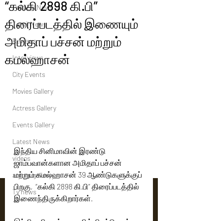
“கல்கி 2898 கி.பி”
Political News
திரைப்படத்தில் இணையும்
Tamil News
அமிதாப் பச்சன் மற்றும்
Reviews
கமல்ஹாசன்
Interviews
City Events
Movies Gallery
Actress Gallery
Events Gallery
Latest News
இந்திய சினிமாவின் இரண்டு 
videos
ஜாம்பவான்களான அமிதாப் பச்சன் 
மற்றும் கமல்ஹாசன் 39 ஆண்டுகளுக்குப் 
actors gallery
பிறகு,  “கல்கி 2898 கி.பி” திரைப்படத்தில் 
Tv news
இணைந்திருக்கிறார்கள்.