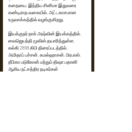
கதையை, இந்திய சினிமா இதுவரை 
கண்டிராத வகையில், அட்டகாசமான  
உருவாக்கத்தில் வழங்குகிறது.
இயக்குநர் நாக் அஷ்வின் இயக்கத்தில், 
வைஜெயந்தி மூவிஸ் தயாரித்துள்ள, 
கல்கி 2898 கிபி திரைப்படத்தில்,  
அமிதாப் பச்சன், கமல்ஹாசன், பிரபாஸ், 
தீபிகா படுகோன் மற்றும் திஷா பதானி 
ஆகிய நட்சத்திர நடிகர்கள் 
நடித்துள்ளனர், இப்படம் ஜூன் 27, 2024 
அன்று திரையரங்குகளில் 
வெளியாகவுள்ளது.
Cinema News
Latest News