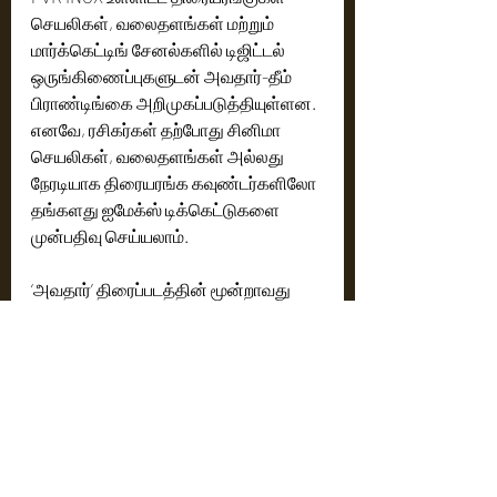
செயலிகள், வலைதளங்கள் மற்றும் 
மார்க்கெட்டிங் சேனல்களில் டிஜிட்டல் 
ஒருங்கிணைப்புகளுடன் அவதார்-தீம் 
பிராண்டிங்கை அறிமுகப்படுத்தியுள்ளன. 
எனவே, ரசிகர்கள் தற்போது சினிமா 
செயலிகள், வலைதளங்கள் அல்லது 
நேரடியாக திரையரங்க கவுண்டர்களிலோ 
தங்களது ஐமேக்ஸ் டிக்கெட்டுகளை 
முன்பதிவு செய்யலாம்.
‘அவதார்’ திரைப்படத்தின் மூன்றாவது 
அத்தியாயம் பண்டோரா உலகின் 
கலாச்சார மற்றும் உணர்ச்சி நிலப்பரப்பை 
விரிவுபடுத்தும் ஃபயர் குலத்தின் 
தலைவரான வராங்கை 
அறிமுகப்படுத்துகிறது.
‘அவதார்: ஃபயர் அண்ட் ஆஷ்’ திரைப்படம் 