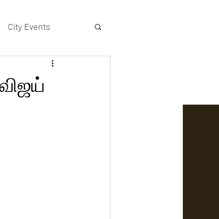
City Events
actors gallery
 விஜய்