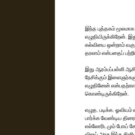
இந்த புத்தகம் மூலமாக
எழுதியிருக்கிறேன். இ
கல்வியை ஒன்றாம் வகுப்
தரலாம் என்பதைப் பற்றிய
இது ஆரம்பப்பள்ளி ஆச
நேசிக்கும் இளைஞர்களு
எழுதினேன் என்பதற்கா
கொண்டிருக்கிறேன்.
எழுத, படிக்க, ஓவியம
பார்க்க வேண்டிய திரை
எல்லோரிடமும் போய் சே
விஜய் அரசு இந்த சின