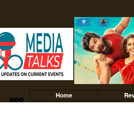
Home
Re