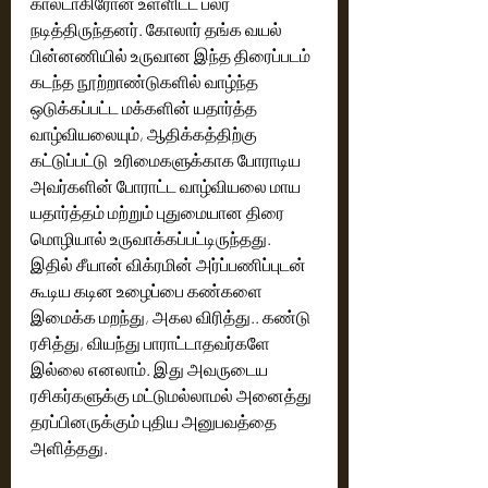
கால்டாகிரோன் உள்ளிட்ட பலர் 
நடித்திருந்தனர். கோலார் தங்க வயல் 
பின்னணியில் உருவான இந்த திரைப்படம் 
கடந்த நூற்றாண்டுகளில் வாழ்ந்த 
ஒடுக்கப்பட்ட மக்களின் யதார்த்த 
வாழ்வியலையும், ஆதிக்கத்திற்கு 
கட்டுப்பட்டு  உரிமைகளுக்காக போராடிய 
அவர்களின் போராட்ட வாழ்வியலை மாய 
யதார்த்தம் மற்றும் புதுமையான திரை 
மொழியால் உருவாக்கப்பட்டிருந்தது. 
இதில் சீயான் விக்ரமின் அர்ப்பணிப்புடன் 
கூடிய கடின உழைப்பை கண்களை 
இமைக்க மறந்து, அகல விரித்து.. கண்டு 
ரசித்து, வியந்து பாராட்டாதவர்களே 
இல்லை எனலாம். இது அவருடைய 
ரசிகர்களுக்கு மட்டுமல்லாமல் அனைத்து 
தரப்பினருக்கும் புதிய அனுபவத்தை 
அளித்தது. 