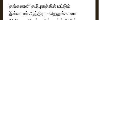
'தங்கலான்' தமிழகத்தில் மட்டும் 
இல்லாமல் ஆந்திரா - தெலுங்கானா 
ஆகிய மாநிலங்களில் பாக்ஸ் ஆபீஸ் 
வசூலில் வெற்றி பெற்றது. இந்தத் 
தருணத்தில் இந்தத் திரைப்படம் 
எதிர்வரும் செப்டம்பர் மாதம் 6ம் தேதி 
முதல் வட இந்திய நகரங்களில் உள்ள 
திரையரங்குகளில் வெளியாகிறது. 
இதனால் இப்படத்தின் வசூல் மேலும் 
அதிகரிக்கும் என எதிர்பார்க்கப்படுகிறது.
Cinema News
Latest News
Recent Posts
See All