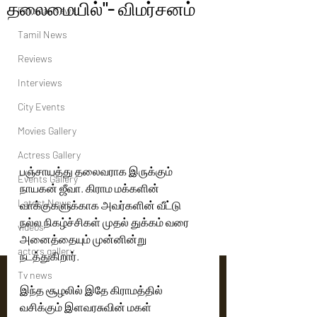
தலைமையில்"- விமர்சனம்
Political News
Tamil News
Reviews
Interviews
City Events
Movies Gallery
Actress Gallery
பஞ்சாயத்து தலைவராக இருக்கும் 
Events Gallery
நாயகன் ஜீவா. கிராம மக்களின் 
Latest News
வாக்குகளுக்காக அவர்களின் வீட்டு 
நல்ல நிகழ்ச்சிகள் முதல் துக்கம் வரை 
videos
அனைத்தையும் முன்னின்று 
actors gallery
நடத்துகிறார்.
Tv news
இந்த சூழலில் இதே கிராமத்தில் 
வசிக்கும் இளவரசுவின் மகள் 