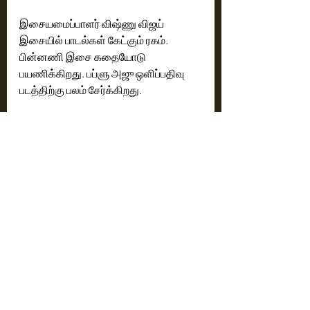
இசையமைப்பாளர் விஷ்ணு விஜய் 
இசையில் பாடல்கள் கேட்கும் ரகம். 
பின்னணி இசை கதையோடு 
பயணிக்கிறது. பப்ளு அஜு ஒளிப்பதிவு 
படத்திற்கு பலம் சேர்க்கிறது.
எதார்த்தமான வாழ்வியல் சம்பவங்களை  
மிக நேர்த்தியான காட்சிகளில் 
விறுவிறுப்பான திரைக்கதை அமைப்பில் 
யாரும் யூகிக்க முடியாத விதத்தில் 
சுவாரஸ்யமாக கதையை நகர்த்தி   ஒரு 
முழுநீள காமெடி திரைப்படத்தை 
கொடுத்திருக்கிறார் இயக்குநர் நித்திஷ் 
சகாதேவ்.
ரேட்டிங் - 4  /  5
Reviews